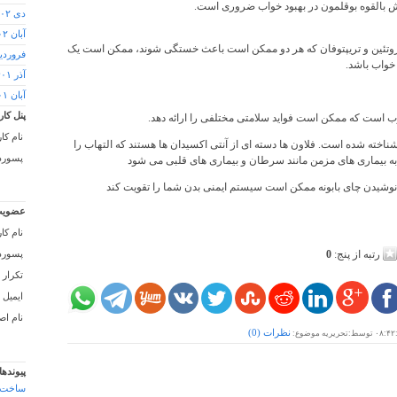
ش بالقوه بوقلمون در بهبود خواب ضروری است.
دی ۱۴۰۲
آبان ۱۴۰۲
 پروتئین و تریپتوفان که هر دو ممکن است باعث خستگی شوند، ممکن است یک
فروردین ۲
خواب باشد.
آذر ۱۴۰۱
آبان ۱۴۰۱
پنل کار
ب است که ممکن است فواید سلامتی مختلفی را ارائه دهد.
نام کا
ناخته شده است. فلاون ها دسته ای از آنتی اکسیدان ها هستند که التهاب را
پسورد 
ه بیماری های مزمن مانند سرطان و بیماری های قلبی می شود
نوشیدن چای بابونه ممکن است سیستم ایمنی بدن شما را تقویت کند
عضویت
نام کا
رتبه از پنج:
0
پسورد 
تکرار 
ایمیل :
نام اص
نظرات (
0
)
۰۸:۴۲
توسط:تحریریه موضوع:
پیوندها
ساخت 