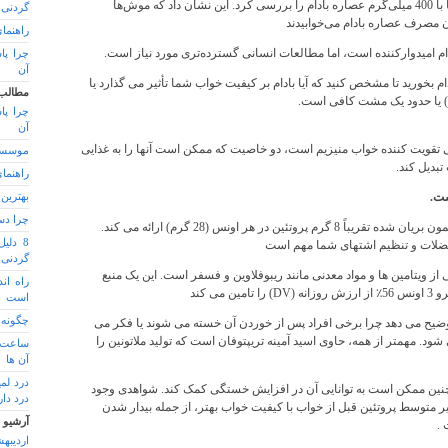
یک مطالعه اثرات تغذیه موش‌ها با 400 میلی‌گرم عصاره بادام را بررسی کرد. این نشان داد که موش‌ها
گردنی هوآوی 
ون مصرف عصاره بادام می‌خوابیدند
راهنما
دام امیدوارکننده است، اما مطالعات انسانی گسترده‌تری مورد نیاز است.
چرا پا
آن
م بخورید تا مشخص کنید که آیا بادام بر کیفیت خواب شما تأثیر می گذارد یا
مطالب
چرا پا
آن
دنی تقویت کننده خواب منیزیم است، دو خاصیت که ممکن است آنها را به غذایی
موسسه
بدیل کند.
راهنما
بهترین
چرا دس
سرشار از پروتئین است و بوقلمون بریان شده تقریباً 8 گرم پروتئین در هر اونس (28 گرم) ارائه می کند.
8 دلی
عضلات و تنظیم اشتهای شما مهم است
گردنی هوآوی 
 از ویتامین ها و مواد معدنی مانند ریبوفلاوین و فسفر است. این یک منبع
راه اند
می کند
است
چگونه 
وضیح می دهد چرا برخی افراد پس از خوردن آن خسته می شوند یا فکر می
ود. مهمتر از همه، حاوی اسید آمینه تریپتوفان است که تولید ملاتونین را
ساعت م
آن ها
درد لم
چنین ممکن است به توانایی آن در افزایش خستگی کمک کند. شواهدی وجود
درد دار
ر متوسط ​​پروتئین قبل از خواب با کیفیت خواب بهتر، از جمله بیدار شدن
آرشیو
.
اردیبهشت