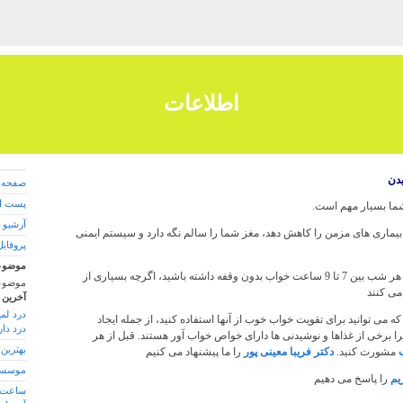
اطلاعات
یدن
صفحه 
پست ال
ما بسیار مهم است.
آرشیو 
یماری های مزمن را کاهش دهد، مغز شما را سالم نگه دارد و سیستم ایمنی
پروفایل
موضوع
به طور کلی توصیه می شود که هر شب بین 7 تا 9 ساعت خواب بدون وقفه داشته باشید، اگرچه بسیاری از
موضوع
می کنند
آخرین 
درد لم
ه می توانید برای تقویت خواب خوب از آنها استفاده کنید، از جمله ایجاد
درد دار
یرا برخی از غذاها و نوشیدنی ها دارای خواص خواب آور هستند. قبل از هر
بهترین
مشورت کنید.
دکتر فریبا معینی پور
را ما پیشنهاد می کنیم
موسسه
یم
را پاسخ می دهیم
ساعت م