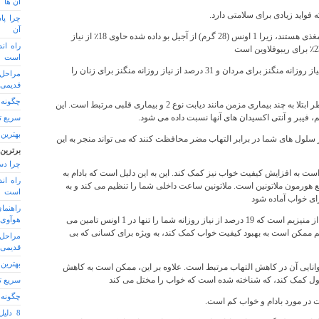
آن ها
فواید زیادی برای سلامتی دارد.
چرا پا
آن
آنها منبع عالی بسیاری از مواد مغذی هستند، زیرا 1 اونس (28 گرم) از آجیل بو داده شده حاوی 18٪ از نیاز
راه اند
است
یک اونس همچنین 25 درصد از نیاز روزانه منگنز برای مردان و 31 درصد از نیاز روزانه منگنز برای زنان را
مراحل 
قدیمی
چگونه 
خوردن منظم بادام با کاهش خطر ابتلا به چند بیماری مزمن مانند دیابت نوع 2 و بیماری قلبی مرتبط است. این
، فیبر و آنتی اکسیدان های آنها نسبت داده می شود.
سریع ت
بهترین 
سلول های شما در برابر التهاب مضر محافظت کنند که می تواند منجر به این
برترین
چرا دس
ست به افزایش کیفیت خواب نیز کمک کند. این به این دلیل است که بادام به
راه اند
ع هورمون ملاتونین است. ملاتونین ساعت داخلی شما را تنظیم می کند و به
است
ای خواب آماده شود
راهنما
بادام همچنین منبع بسیار خوبی از منیزیم است که 19 درصد از نیاز روزانه شما را تنها در 1 اونس تامین می
هوآوی reeLace
م ممکن است به بهبود کیفیت خواب کمک کند، به ویژه برای کسانی که بی
مراحل 
قدیمی
بهترین 
توانایی آن در کاهش التهاب مرتبط است. علاوه بر این، ممکن است به کاهش
 کمک کند، که شناخته شده است که خواب را مختل می کند
سریع ت
چگونه 
ات در مورد بادام و خواب کم است.
8 دلی