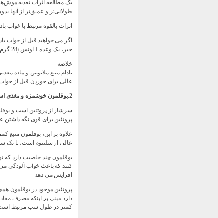
طولانی‌تر و عمیق‌تر از آنها بد
اثرات بالقوه مرتبط با خواب با
اگر می خواهید قبل از خواب بادا
خیر، یک وعده 1 اونس (28 گرم) یا حدود یک مشت کافی است.
خلاصه
بادام منبع ملاتونین و ماده مع
عالی برای خوردن قبل از خواب ت
2.بوقلمون خوشمزه و مغذی است.
پروتئین برای قوی نگه داشتن 
علاوه بر این، بوقلمون منبع کمی
عالی از سلنیوم است، با یک سرو 3 اونس 56٪ از ارزش روزانه (DV) را تامین 
بوقلمون چند خاصیت دارد که ت
کنند که باعث خواب آلودگی می ش
افزایش می دهد
پروتئین موجود در بوقلمون هم
دارد مبنی بر اینکه مصرف مقادی
کمتر در طول شب مرتبط است 