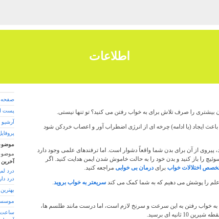
اطلاعات
صفحه 
پست ال
زمان بیشتری را صرف تلاش برای به خواب رفتن می کنید؟ تو تنها نیستی.
آرشیو 
باعث ایجاد (یا ادامه) چرخه ای از انرژی اضطراب آور و اعصاب خردکن شود
پروفایل
موضوع
، پیروی از آن برای بدن شما واقعاً دشوار است. اما ترفندهای علمی وجود دارد
موضوع
د سوئیچ را باز کنید و بدن خود را به حالت خاموش شدن ایمن هدایت کنید. اگر
آخرین 
خصص اختلالات خواب
برای
درمان بی خوابی
مراجعه کنید.
درد لم
درد دار
ر علم را پوشش می دهیم که به شما کمک می کند
سریعتر به خواب بروید
.
بهترین
موسسه
 به خواب رفتن به این سرعت و سرنخ لازم است، اما درست مانند طلسم ها،
ساعت م
1 ثانیه ای برسید.