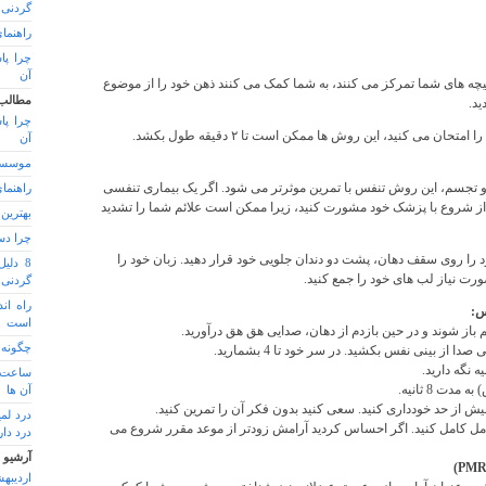
گردنی هوآوی 
راهنما
چرا پا
آن
یچه های شما تمرکز می کنند، به شما کمک می کنند ذهن خود را از موضوع
مطالب
ید.
چرا پا
حان می کنید، این روش ها ممکن است تا ۲ دقیقه طول بکشد.
آن
موسسه
و تجسم، این روش تنفس با تمرین موثرتر می شود. اگر یک بیماری تنفسی
راهنما
COPD دارید، قبل از شروع با پزشک خود مشورت کنید، زیرا ممکن است علائم شما را تشدید
بهترین
چرا دس
د را روی سقف دهان، پشت دو دندان جلویی خود قرار دهید. زبان خود را
8 دلی
ورت نیاز لب های خود را جمع کنید.
گردنی هوآوی 
راه اند
است
م باز شوند و در حین بازدم از دهان، صدایی هق هق درآورید.
چگونه 
 از بینی نفس بکشید. در سر خود تا 4 بشمارید.
ساعت م
دت 8 ثانیه.
آن ها
یش از حد خودداری کنید. سعی کنید بدون فکر آن را تمرین کنید.
درد لم
امل کامل کنید. اگر احساس کردید آرامش زودتر از موعد مقرر شروع می
درد دار
آرشیو
اردیبهشت