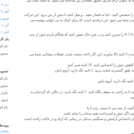
ه به عنوان آرام سازی عمیق عضلانی نیز شناخته می شود، به شما کمک می
دی ۱۴۰۲
آبان ۱۴۰۲
نقبض کنید - اما نه فشار دهید - و شل کنید تا تنش از بین برود. این حرکت
فروردین ۲
دن شما می شود. این ترفندی است که برای کمک به بی خوابی توصیه می
آذر ۱۴۰۱
آبان ۱۴۰۱
قبل از شروع، سعی کنید روش 4-7-8 را تمرین کنید و در عین حال تصور کنید که هنگام بازدم تنش از بدن
پنل کار
نام کا
پسورد 
ابروهای خود را تا حد امکان به مدت 5 ثانیه بالا بیاورید. این کار باعث سفت شدن عضلات پیشانی شما می
 را احساس کنید. 10 ثانیه صبر کنید.
لبخند بزنید. 5 ثانیه نگه دارید. آروم باش.
عضویت
نام کا
پسورد 
سر خود را کمی به عقب خم کنید تا به راحتی به سقف نگاه کنید. 5 ثانیه نگه دارید. در حالی که گردنتان به
تکرار 
د.
ایمیل :
نام اص
د، از سه سر تا سینه، ران تا پا.
حتی اگر تنش و استراحت بقیه بدنتان را تمام نکنید.
زان احساس آرامش و سنگینی بدنتان در زمانی که آرام و در حالت راحت است
پیوندها
ساخت 