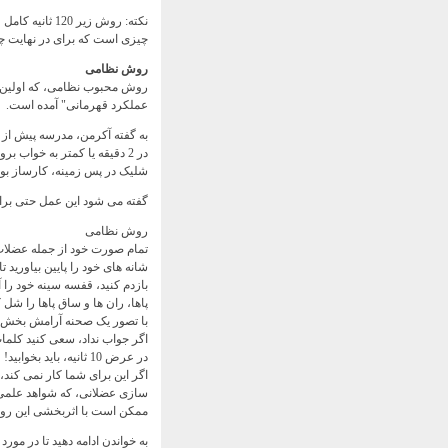
چیزی است که برای در نهایت چ
روش نظامی
روش محبوب نظامی، که اولین ب
عملکرد قهرمانی" آمده است.
به گفته آکرمن، مدرسه پیش از پر
شلیک در پس زمینه، کارساز بود
گفته می شود این عمل حتی برای 
روش نظامی
تمام صورت خود از جمله عضلات
شانه های خود را پایین بیاورید ت
بازدم کنید، قفسه سینه خود را آر
پاها، ران ها و ساق پاها را شل ک
با تصور یک صحنه آرامش بخش ذهن خود را ب
اگر جواب نداد، سعی کنید کلمات «فکر نکن
در عرض 10 ثانیه، باید بخوابید!
اگر این برای شما کار نمی کند
ممکن است با اثربخشی این روش
به خواندن ادامه دهید تا در مور