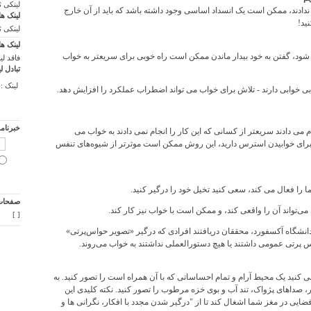
لینکی 
دادند، ممکن است یک انسداد اساسی وجود داشته باشد که باید از آن خارج
لینک ها
ید!
لینکی 
لینک ها
 شود، گفتن به خود بیدار ماندن ممکن است راه خوبی برای سریعتر به خواب
فاقد لی
تبادل ل
لینک :
 بی خوابی دارند - تلاش برای خواب می تواند اضطراب عملکرد را افزایش دهد.
خبرنام
 می دادند سریعتر از کسانی که این کار را انجام نمی دادند به خواب می
 برای خوابیدن استرس دارید، این روش ممکن است موثرتر از شیوه‌های تنفس
را فعال می کند، سعی کنید تخیل خود را درگیر کنید.
صفحات 
‌تواند آن را واقعی کند، و ممکن است با خواب نیز کار کند.
]
[
العه‌ای در سال 2002 در دانشگاه آکسفورد، محققان دریافتند افرادی که درگیر «تصویر حواس‌پرتی»
اس پرتی عمومی داشتند یا هیچ دستورالعملی نداشتند به خواب می‌روند.
نید یک محیط آرام و تمام احساساتی که با آن همراه است را تصور کنید. به
ر، صداهای پژواک، تند آب و بوی خزه مرطوب را تصور کنید. نکته کلیدی این
ضایی در مغز شما اشغال کند تا از "درگیر شدن مجدد با افکار، نگرانی ها و