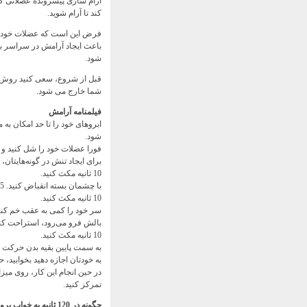
آرام سازی پیشرونده عضلانی ک
کند تا آرام شوید.
فرض این است که عضلات خود را م
باعث ایجاد آرامش در سراسر ب
شود.
شما خارج می شود.
فیلمنامه آرامش
شود.
فورا عضلات خود را شل کنید و کاهش تنش
برای ایجاد تنش در گونه‌هایتان، به طور گسترده 
10 ثانیه مکث کنید.
با چشمان بسته انقباض کنید. 5 ثانیه نگه دارید. آروم باش.
10 ثانیه مکث کنید.
بالش فرو می‌رود، استراحت کنی
10 ثانیه مکث کنید.
به سمت پایین بقیه بدن حرکت کنی
به خودتان اجازه دهید بخوابید، 
در حین انجام این کار، روی می
تمرکز کنید.
چگونه در 120 ثانیه به خواب برویم