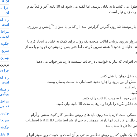
آن ها
نکته: روش زیر 120 ثانیه کامل طول می کشد تا به پایان برسد، اما گفته می شود که 10 ثانیه آخر واقعاً تمام
چرا پا
رت زدن نیاز است.
آن
راه اند
است
ار توسط شارون آکرمن گزارش شد، از کتابی با عنوان "آرامش و پیروزی:
مراحل 
قدیمی
واز نیروی دریایی ایالات متحده یک روال برای کمک به خلبانان ایجاد کرد تا
چگونه 
در 2 دقیقه یا کمتر به خواب بروند. خلبانان حدود 6 هفته تمرین کردند، اما حتی پس از نوشیدن قهوه و با صدای
سریع ت
.
بهترین 
افرادی که نیاز به خوابیدن در حالت نشسته دارند نیز جواب می دهد!
برترین
چرا دس
 داخل دهان را شل کنید.
راه اند
ا تنش از بین برود و اجازه دهید دستانتان به سمت بدنتان بیفتد.
است
ام کنید.
راهنما
نید.
هوآوی reeLace
ه مدت 10 ثانیه پاک کنید.
مراحل 
» را بارها و بارها به مدت 10 ثانیه بیان کنید.
قدیمی
بهترین 
، ممکن است لازم باشد روی پایه های روش نظامی کار کنید: تنفس و آرام
سازی عضلانی، که شواهد علمی دال بر کارکرد آنها دارند. همچنین برخی از شرایط مانند ADHD یا اضطراب
سریع ت
 تداخل داشته باشد.
چگونه 
8 دلی
د تکنیک هایی که این روش نظامی مبتنی بر آن است و نحوه تمرین موثر آنها را