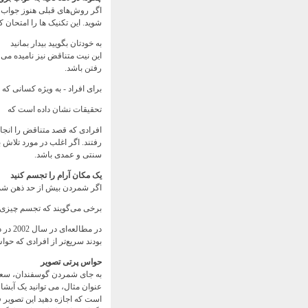
اگر روش‌های قبلی هنوز جواب ن
شوید. این تکنیک ها را امتحان کن
به خودتان بگویید بیدار بمانید
این نیت متناقض نیز نامیده می
رفتن باشد.
برای افراد - به ویژه کسانی که
تحقیقات نشان داده است که
افرادی که قصد متناقض را انجام
رفتند. اگر اغلب در مورد تلاش
سنتی و عمدی باشد.
یک مکان آرام را تجسم کنید
اگر شمردن بیش از حد ذهن شما 
برخی می‌گویند که تجسم چیزی می
در مط
بودند سریع‌تر از افرادی که حو
حواس پرتی تصویر
به جای شمردن گوسفندان، سعی ک
عنوان مثال، می توانید یک آبشا
است که اجازه دهید این تصویر ف