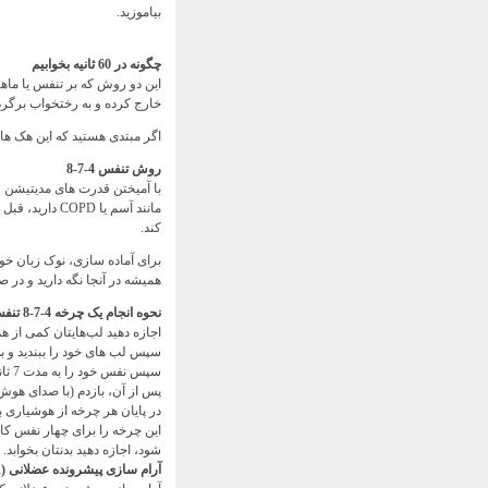
بیاموزید.
چگونه در 60 ثانیه بخوابیم
این دو روش که بر تنفس یا ماه
خارج کرده و به رختخواب برگرد
اگر مبتدی هستید که این هک ها را امت
روش تنفس 4-7-8
با آمیختن قدرت های مدیتیشن 
مانند آسم یا 
کند.
برای آماده سازی، نوک زبان خو
همیشه در آنجا نگه دارید و در ص
نحوه انجام یک چرخه 4-7-8 تنفس:
اجازه دهید لب‌هایتان کمی از ه
سپس لب های خود را ببندید و بی صدا
سپس نفس خود را به مدت 7 ثانیه نگه دارید.
پس از آن، بازدم (با صدای هوش) به م
در پایان هر چرخه از هوشیاری ب
این چرخه را برای چهار نفس ک
شود، اجازه دهید بدنتان بخوابد.
آرام سازی پیشرونده عضلانی (PMR)