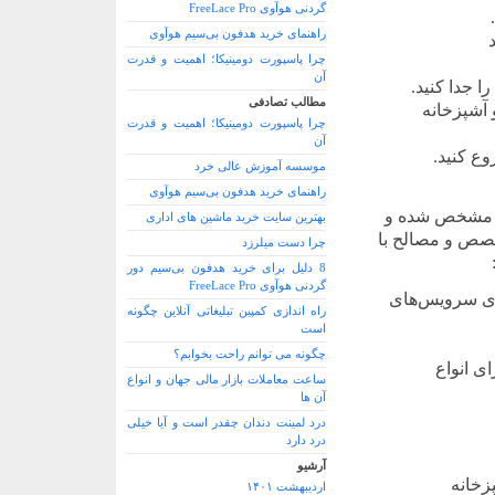
گردنی هوآوی FreeLace Pro
راهنمای خرید هدفون بی‌سیم هوآوی
چرا پاسپورت دومینیکا؛ اهمیت و قدرت
آن
ا جدا کنید.
مطالب تصادفی
آشپزخانه
چرا پاسپورت دومینیکا؛ اهمیت و قدرت
آن
وع کنید.
موسسه آموزش عالی خرد
راهنمای خرید هدفون بی‌سیم هوآوی
د مشخص شده و
بهترین سایت خرید ماشین های اداری
خصص و مصالح با
چرا دست میلرزد
8 دلیل برای خرید هدفون بی‌سیم دور
گردنی هوآوی FreeLace Pro
ری سرویس‌های
راه اندازی کمپین تبلیغاتی آنلاین چگونه
است
چگونه می توانم راحت بخوابم؟
ی انواع
ساعت معاملات بازار مالی جهان و انواع
آن ها
درد لمینت دندان چقدر است و آیا خیلی
درد دارد
آرشیو
زخانه
اردیبهشت ۱۴۰۱