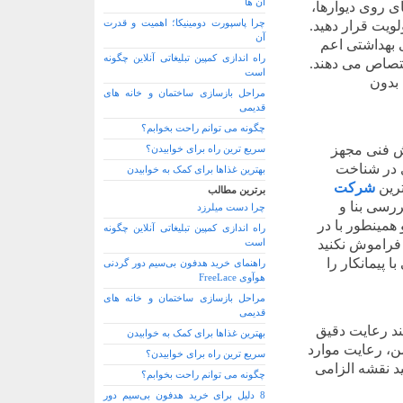
آن ها
ی روی دیوارها،
چرا پاسپورت دومینیکا؛ اهمیت و قدرت
ویت قرار دهید.
آن
بهداشتی اعم
راه اندازی کمپین تبلیغاتی آنلاین چگونه
ختصاص می دهند.
است
 بدون
مراحل بازسازی ساختمان و خانه های
قدیمی
چگونه می توانم راحت بخوابم؟
ش فنی مجهز
سریع ترین راه برای خوابیدن؟
ی در شناخت
بهترین غذاها برای کمک به خوابیدن
ترین
شرکت
برترین مطالب
ررسی بنا و
چرا دست میلرزد
مینطور با در
راه اندازی کمپین تبلیغاتی آنلاین چگونه
 فراموش نکنید
است
 پیمانکار را
راهنمای خرید هدفون بی‌سیم دور گردنی
هوآوی FreeLace
مراحل بازسازی ساختمان و خانه های
قدیمی
ند رعایت دقیق
بهترین غذاها برای کمک به خوابیدن
ن، رعایت موارد
سریع ترین راه برای خوابیدن؟
ید نقشه الزامی
چگونه می توانم راحت بخوابم؟
8 دلیل برای خرید هدفون بی‌سیم دور